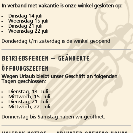
s mus. Donec quam felis, ultricies nec, pellentesque eu, pr
In verband met vakantie is onze winkel gesloten op:
Nulla consequat massa quis enim.
Dinsdag 14 juli
Woensdag 15 juli
Dinsdag 21 juli
Woensdag 22 juli
Donderdag t/m zaterdag is de winkel geopend
BETRIEBSFERIEN – GEÄNDERTE
ÖFFNUNGSZEITEN
Shop in onze Winkels
Wegen Urlaub bleibt unser Geschäft an folgenden
Tagen geschlossen:
Dienstag, 14. Juli
Mittwoch, 15. Juli
Dienstag, 21. Juli
Mittwoch, 22. Juli
Donnerstag bis Samstag haben wir geöffnet.