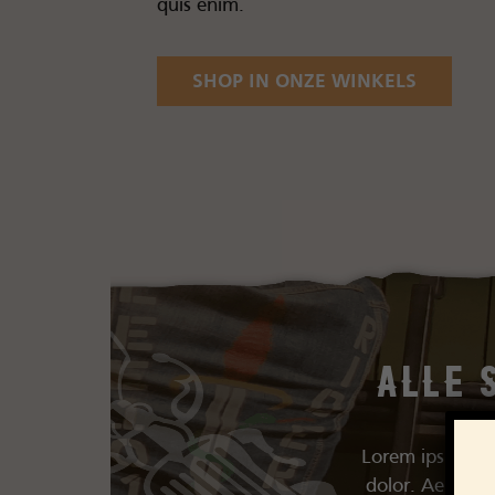
quis enim.
SHOP IN ONZE WINKELS
Alle 
Lorem ipsum dol
dolor. Aenean 