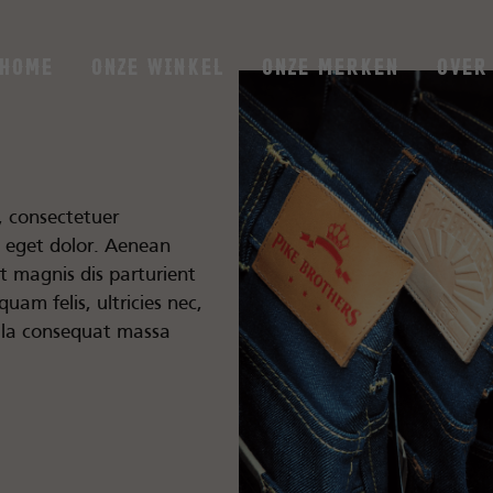
Home
Onze Winkel
Onze Merken
Over
, consectetuer
a eget dolor. Aenean
t magnis dis parturient
uam felis, ultricies nec,
ulla consequat massa