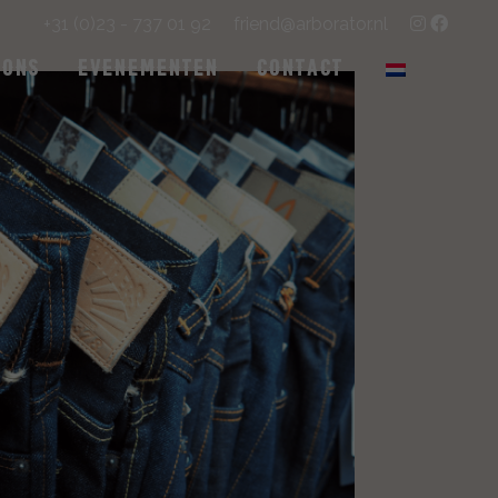
+31 (0)23 - 737 01 92
friend@arborator.nl
 Ons
Evenementen
Contact