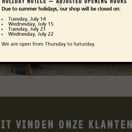
HOLIDAY NOTICE – ADJUSTED OPENING HOURS
Due to summer holidays, our shop will be closed on:
Visit our store
Tuesday, July 14
Wednesday, July 15
Tuesday, July 21
Wednesday, July 22
We are open from Thursday to Saturday.
Dit vinden onze klante