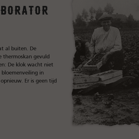
rborator
t al buiten. De
e thermoskan gevuld
n: De klok wacht niet
e bloemenveiling in
opnieuw. Er is geen tijd