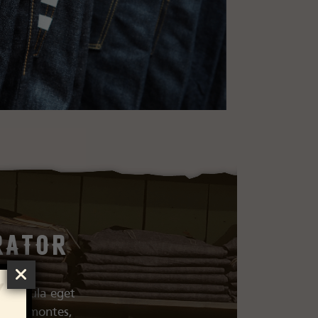
rator
do ligula eget
rient montes,