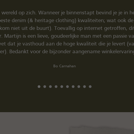
ngzaak met authentieke spullen, ook nog in Haarlem! Goeie
 mooi verhaal. Dank voor alle toelichting Martijn en de 
nekoal Red Wings gekocht en Tellason jeans (en meerdere d
zeker niet de laatste aankoop zijn:-)"
Ruben Hoff