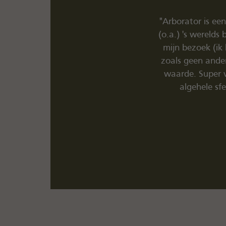
stapt bevind je je in het walhalla van
"Hele leuke kleidi
 kwaliteiten; wat ook de reden was van
trade en met een
 internet getroffen, dit is een winkel
hier lederen sto
ke man met een passie van onschatbare
iteit die je levert (van product tot
ngename winkelervaring, 10/10."