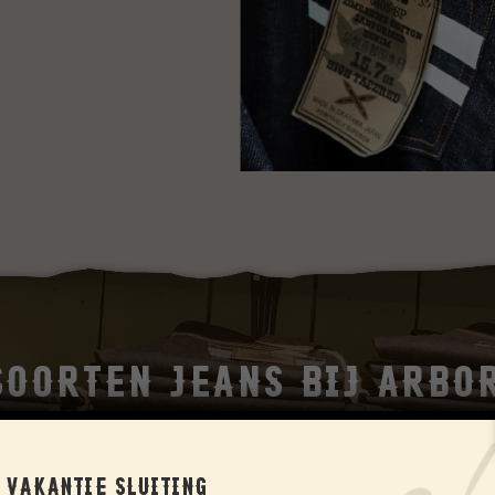
soorten Jeans bij Arbo
or sit amet, consectetuer adipiscing elit. Aenean commo
VAKANTIE SLUITING
massa. Cum sociis natoque penatibus et magnis dis partu