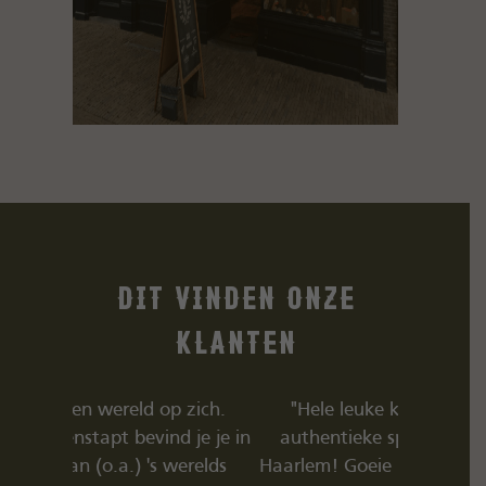
Dit vinden onze
klanten
 zich.
"Hele leuke kleidingzaak met
"TipTop. 
 je je in
authentieke spullen, ook nog in
vieles me
erelds
Haarlem! Goeie kwaliteit , fair trade
tolle Type