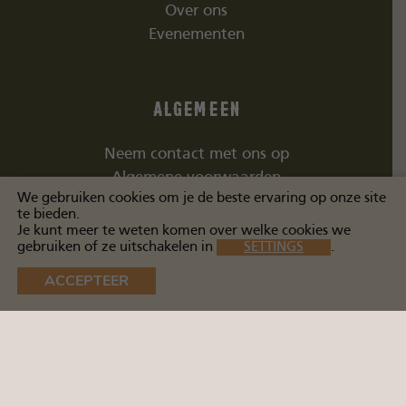
Over ons
Evenementen
Algemeen
Neem contact met ons op
Algemene voorwaarden
We gebruiken cookies om je de beste ervaring op onze site
te bieden.
Je kunt meer te weten komen over welke cookies we
gebruiken of ze uitschakelen in
SETTINGS
.
Social Media
ACCEPTEER
©
2026 Arborator Denim Company | Alle rechten voorbehouden |