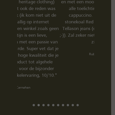
othing)
en met een mooi verhaal. Dank voor
den was
alle toelichting Martijn en de
 uit de
cappuccino. Heb hier lederen
rnet
stonekoal Red Wings gekocht en
oals geen
Tellason jeans (en meerdere dingen
ve,
;-)). Zal zeker niet de laatste aankoop
ssie van
zijn:-)"
t dat je
Ruben Hoff
it die je
gehele
zonder
10/10."