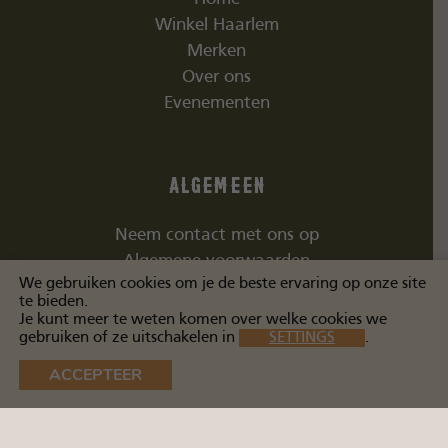
Winkel Haarlem
Merken
Over ons
Evenementen
Algemeen
Neem contact met ons op
Algemene voorwaarden
We gebruiken cookies om je de beste ervaring op onze site
te bieden.
Je kunt meer te weten komen over welke cookies we
gebruiken of ze uitschakelen in
SETTINGS
.
Social Media
ACCEPTEER