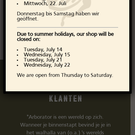
Mittwoch, 22. Juli
Donnerstag bis Samstag haben wir
geöffnet.
Due to summer holidays, our shop will be
closed on:
Tuesday, July 14
Wednesday, July 15
Tuesday, July 21
Wednesday, July 22
We are open from Thursday to Saturday.
Dit vinden onze
klanten
ereld op zich.
"Hele leuke kleidingzaak met
"T
 bevind je je in
authentieke spullen, ook nog in
vi
a.) 's werelds
Haarlem! Goeie kwaliteit , fair trade
to