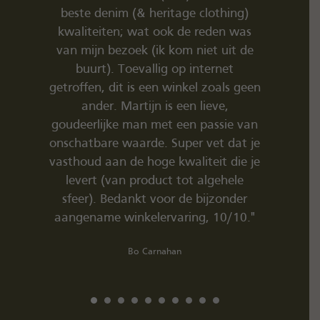
tage clothing)
en met een mooi verhaal. Dank voor
k de reden was
alle toelichting Martijn en de
kom niet uit de
cappuccino. Heb hier lederen
 op internet
stonekoal Red Wings gekocht en
winkel zoals geen
Tellason jeans (en meerdere dingen
 een lieve,
;-)). Zal zeker niet de laatste aankoop
 een passie van
zijn:-)"
uper vet dat je
Ruben Hoff
kwaliteit die je
 tot algehele
r de bijzonder
aring, 10/10."
an