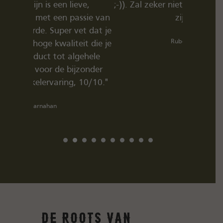
ve,
;-)). Zal zeker niet de laatste aankoop
ssie van
zijn:-)"
t dat je
Ruben Hoff
it die je
gehele
zonder
10/10."
De roots van