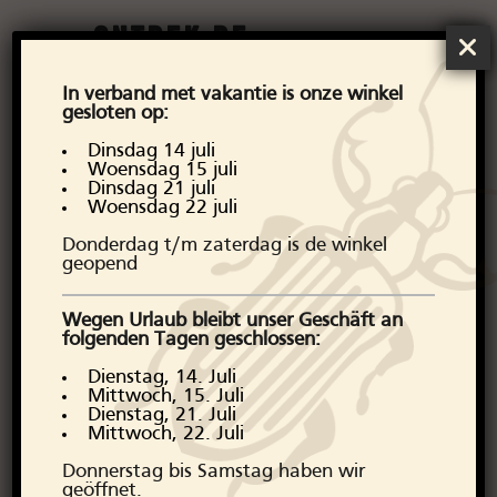
Ontdek de
Pendleton
In verband met vakantie is onze winkel
gesloten op:
Collectie
Dinsdag 14 juli
Woensdag 15 juli
Dinsdag 21 juli
Van de iconische Pendleton
Woensdag 22 juli
dekens tot hun veelzijdige kleding
Donderdag t/m zaterdag is de winkel
en accessoires, ontdek de tijdloze
geopend
schoonheid van Pendleton bij
Arborator Denim Company. Stap
Wegen Urlaub bleibt unser Geschäft an
folgenden Tagen geschlossen:
bij ons in de wereld van Pendleton
en omarm een erfenis van
Dienstag, 14. Juli
Mittwoch, 15. Juli
kwaliteit, stijl en avontuur en
Dienstag, 21. Juli
bezoek de winkel.
Mittwoch, 22. Juli
Donnerstag bis Samstag haben wir
geöffnet.