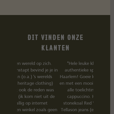
Dit vinden onze
klanten
 zich.
"Hele leuke kleidingzaak met
"TipTop. 
 je je in
authentieke spullen, ook nog in
vieles me
erelds
Haarlem! Goeie kwaliteit , fair trade
tolle Type
othing)
en met een mooi verhaal. Dank voor
den was
alle toelichting Martijn en de
 uit de
cappuccino. Heb hier lederen
rnet
stonekoal Red Wings gekocht en
oals geen
Tellason jeans (en meerdere dingen