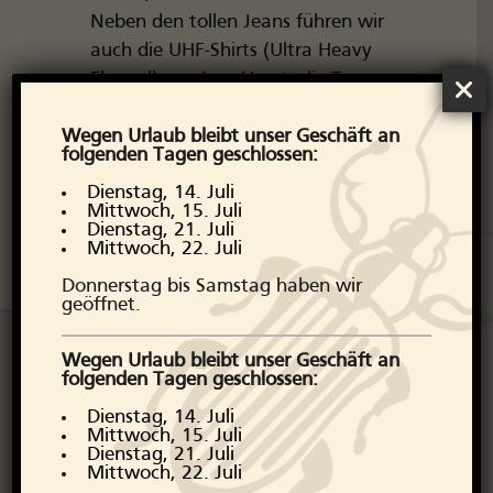
Neben den tollen Jeans führen wir
auch die UHF-Shirts (Ultra Heavy
Flannel) von Iron Heart, die Type
II Denim Jacket und vieles mehr.
Wegen Urlaub bleibt unser Geschäft an
Schauen Sie also in unserem
folgenden Tagen geschlossen:
schönen Denim Store im Zentrum
Dienstag, 14. Juli
von Haarlem vorbei
Mittwoch, 15. Juli
Bis später, Arborator!
Dienstag, 21. Juli
Mittwoch, 22. Juli
Donnerstag bis Samstag haben wir
geöffnet.
Wegen Urlaub bleibt unser Geschäft an
folgenden Tagen geschlossen:
Wie Iron Heart
Dienstag, 14. Juli
Mittwoch, 15. Juli
Denim herstellt
Dienstag, 21. Juli
Mittwoch, 22. Juli