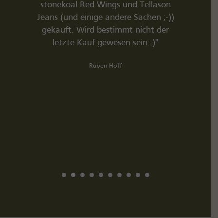
in durch
stonekoal Red Wings und Tellason
 Geschäft
Jeans (und einige andere Sachen ;-))
 sucht.
gekauft. Wird bestimmt nicht der
ger Mann
letzte Kauf gewesen sein:-)"
enschaft.
Ruben Hoff
r hohen
liefern
meinen
esonders
 10/10.'