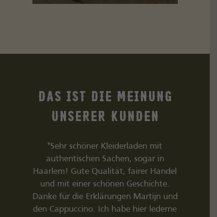
Das ist die Meinung
unserer Kunden
 sich.
"Sehr schöner Kleiderladen mit
"TipTop. 
det man
authentischen Sachen, sogar in
vieles me
anderem)
Haarlem! Gute Qualität, fairer Handel
tolle Type
täten (&
und mit einer schönen Geschichte.
ch der
Danke für die Erklärungen Martijn und
(ich bin
den Cappuccino. Ich habe hier lederne